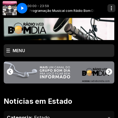
00:00 - 23:59
dio Bom Dia
Programação Musical com Rádio Bom Dia
Tones and I - Dance Monkey
MENU
Notícias em Estado
Categoria:
Estado