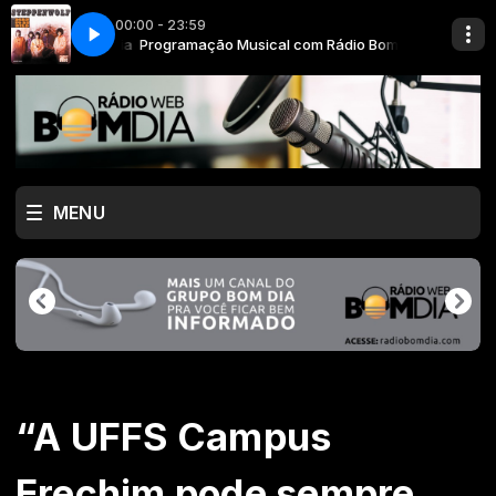
00:00 - 23:59
Rádio Bom Dia
ild
Programação Musical com Rádio Bom Dia
Steppenwolf - Born To Be Wild
MENU
“A UFFS Campus
Erechim pode sempre