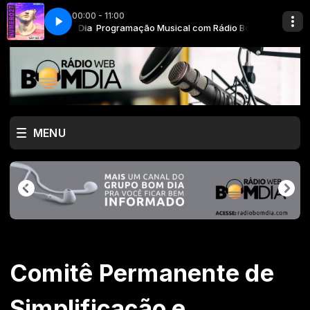
00:00 - 11:00
m Rádio Bom Dia
RADIO NUMERO 27
Programação Musical com Rádio Bom Dia
MENU
Comitê Permanente de
Simplificação e